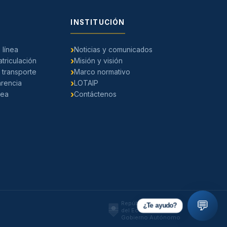
INSTITUCIÓN
 línea
Noticias y comunicados
triculación
Misión y visión
 transporte
Marco normativo
arencia
LOTAIP
nea
Contáctenos
💬
República
¿Te ayudo?
del Ecuador
Gobierno Autónomo