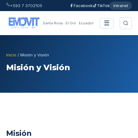
+593 7 3702105
Facebook
TikTok
Intranet
☰
Santa Rosa · El Oro · Ecuador
Inicio
/ Misión y Visión
Misión y Visión
Misión